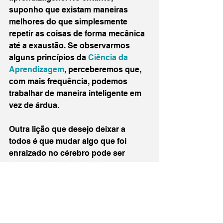
suponho que existam maneiras 
melhores do que simplesmente 
repetir as coisas de forma mecânica 
até a exaustão. Se observarmos 
alguns princípios da 
Ciência da 
Aprendizagem
, perceberemos que, 
com mais frequência, podemos 
trabalhar de maneira inteligente em 
vez de árdua.
Outra lição que desejo deixar a 
todos é que mudar algo que foi 
enraizado no cérebro pode ser 
bastante desafiador. Olhe para o 
relacionamento entre Johnny e 
Daniel na série 
Cobra Kai
. Após 
todos esses anos, eles ainda 
basicamente se odeiam, e o jeito 