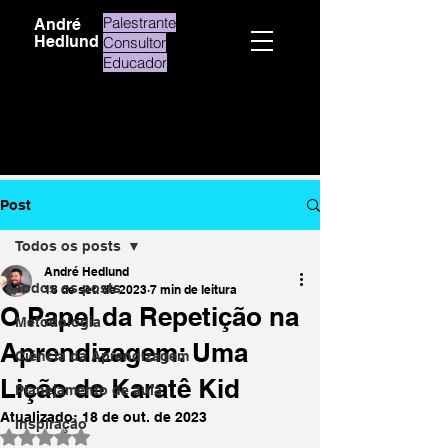
Palestrante
André
Hedlund
Consultor
Educador
Post
Todos os posts
André Hedlund
Todos os posts
18 de set. de 2023
7 min de leitura
O Papel da Repetição na
Metodologia
Aprendizagem: Uma
Ciência da Aprendizagem
Lição de Karatê Kid
Planejamento de aula
Atualizado:
18 de out. de 2023
Inspiração
Avaliado com NaN de 5 estrelas.