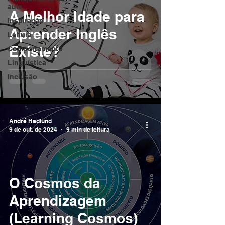
aula
A Melhor Idade para
Inspiração
Aprender Inglês
Leitura
Existe?
Comportamento
Linguística
Inclusão
André Hedlund
9 de out. de 2024
9 min de leitura
O Cosmos da
Aprendizagem
(Learning Cosmos)