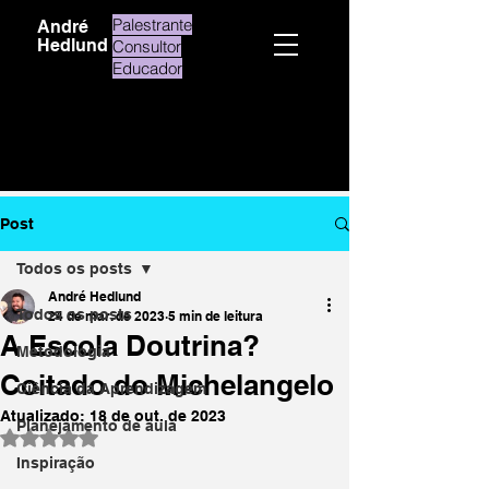
Palestrante
André
Hedlund
Consultor
Educador
Post
Todos os posts
André Hedlund
Todos os posts
24 de mar. de 2023
5 min de leitura
A Escola Doutrina?
Metodologia
Coitado do Michelangelo
Ciência da Aprendizagem
Atualizado:
18 de out. de 2023
Planejamento de aula
Avaliado com NaN de 5 estrelas.
Inspiração