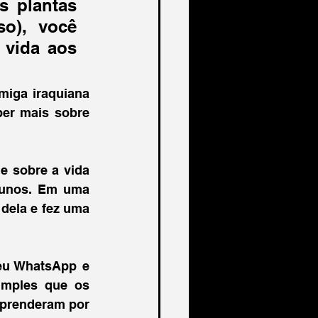
 plantas 
o), você 
vida aos 
iga iraquiana 
deu vida à sala de aula e acendeu nos meus alunos o desejo de saber mais sobre 
 e sobre a vida 
unos. Em uma 
ocasião, na qual estudávamos partes da casa, ela enviou fotos da casa dela e fez uma 
u WhatsApp e 
imples que os 
aprenderam por 