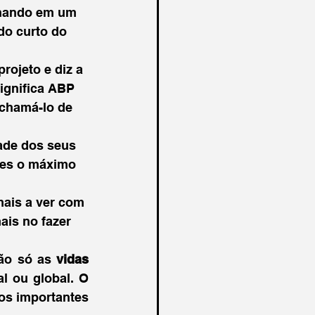
lhando em um 
do curto do 
ojeto e diz a 
ignifica ABP 
 chamá-lo de 
ade dos seus 
les o máximo 
ais a ver com 
ais no fazer 
ão só as 
vidas 
al ou global. O 
os importantes 