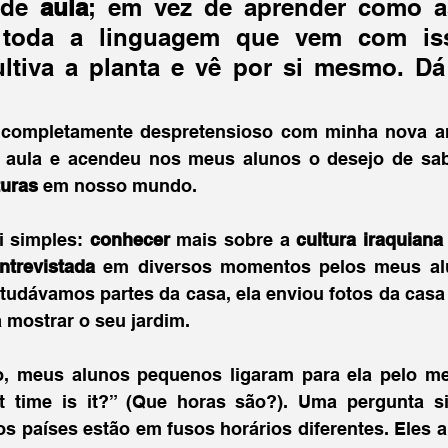
 de 
aula
; em vez de aprender como as
 toda a linguagem que vem com iss
ultiva a planta e vê por si mesmo. Dá 
l completamente despretensioso com minha nova am
turas
 em nosso mundo. 
i simples: 
conhecer 
mais sobre a
 cultura iraquiana
ntrevistada 
em diversos momentos pelos meus al
 mostrar o seu jardim. 
 meus alunos pequenos ligaram para ela pelo me
 time is it?” (Que horas são?). Uma pergunta s
os países estão em fusos horários diferentes. Eles 