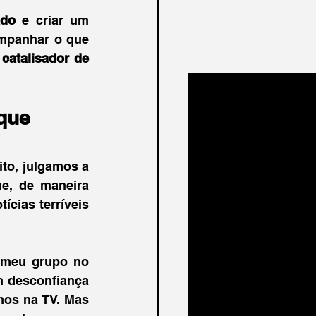
ado 
e criar um 
ompanhar o que 
 
catalisador de 
que
o, julgamos a 
e, de maneira 
ias terríveis 
 meu grupo no 
m desconfiança 
mos na TV. Mas 