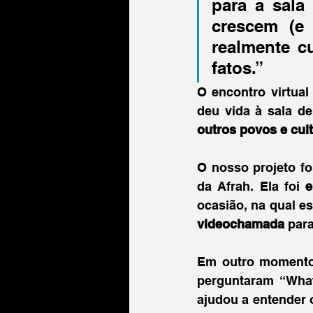
para a sala
crescem (e
realmente c
fatos.”
O encontro virtua
outros povos e cul
O nosso projeto fo
da Afrah. Ela foi 
e
videochamada 
para
Em outro momento,
perguntaram “What
ajudou a entender 