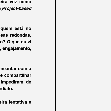
eira vez como 
(
Project-based 
 quem está no 
sas redondas, 
o? O que eu vi 
, 
engajamento
, 
ncantar com a 
e compartilhar 
impediram de 
diato. 
ra tentativa e 