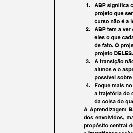
ABP significa 
projeto que se
curso não é a i
ABP tem a ver 
eles o que cad
de fato. O pro
projeto DELES
A transição nã
alunos e o asp
possível sobre
Foque mais no 
a trajetória do
da coisa do qu
A Aprendizagem Ba
dos envolvidos, m
propósito central 