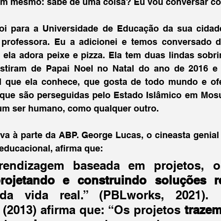
im mesmo: sabe de uma coisa? Eu vou conversar co
foi para a Universidade de Educação da sua cidade
r professora. Eu a adicionei e temos conversado d
 ela adora peixe e pizza. Ela tem duas lindas sobri
stiram de Papai Noel no Natal do ano de 2016 e 
 que ela conhece, que gosta de todo mundo e ofe
 que são perseguidas pelo Estado Islâmico em Mosu
um ser humano, como qualquer outro.
eva à parte da ABP. George Lucas, o cineasta genial
ducacional, afirma que:
endizagem baseada em projetos, os
rojetando e construindo soluções r
da vida real.” (PBLworks, 2021). K
(2013) afirma que: “Os projetos 
trazem