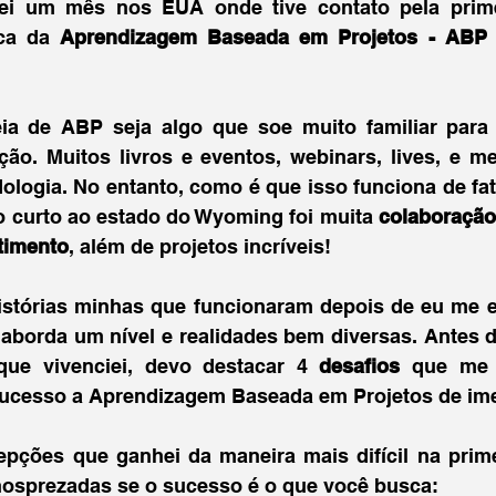
uei um mês nos EUA onde tive contato pela prim
ca da 
Aprendizagem Baseada em Projetos - ABP
 
eia de ABP seja algo que soe muito familiar para
ão. Muitos livros e eventos, webinars, lives, e me
logia. No entanto, como é que isso funciona de fat
 curto ao estado do Wyoming foi muita 
colaboração
timento
, além de projetos incríveis!
histórias minhas que funcionaram depois de eu me e
 aborda um nível e realidades bem diversas. Antes d
ue vivenciei, devo destacar 4 
desafios 
que me 
ucesso a Aprendizagem Baseada em Projetos de ime
pções que ganhei da maneira mais difícil na primei
osprezadas se o sucesso é o que você busca: