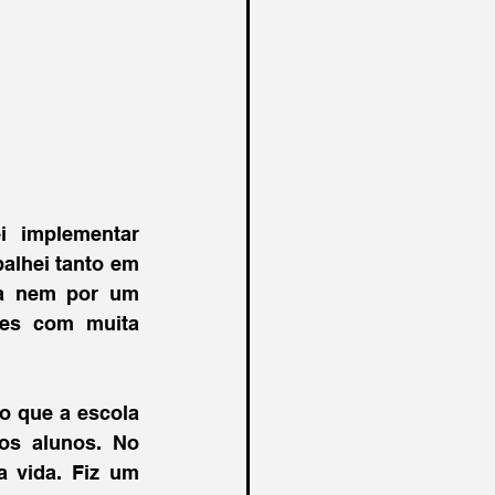
 e tentei implementar 
alhei tanto em 
a nem por um 
segundo desviar do currículo preestabelecido, quanto em realidades com muita 
o que a escola 
os alunos. No 
 vida. Fiz um 