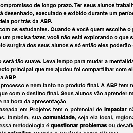
compromisso de longo prazo. Ter seus alunos traba
rá desenhado, executado e exibido durante um perío
deia por trás da ABP.
com os estudantes. Quando é você quem escolhe o pr
a um precisa fazer, você não está explorando o que s
jeto surgirá dos seus alunos e só então eles poderão
.
o será tão suave. Leva tempo para mudar a mentalid
ecto principal que me ajudou foi compartilhar com e
 a ABP
processo e nem tanto no produto final. A ABP tem m
 que com o destino final. Seus alunos vão aprender m
e na hora da apresentação
seada em Projetos tem o potencial de 
impactar 
n
as, também, sua 
comunidade
, seja ela local, region
dessa metodologia é 
questionar problemas
 ou desafi