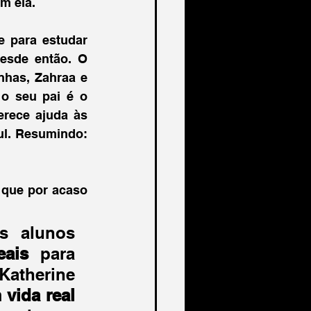
m ela. 
 para estudar 
esde então. O 
nhas, Zahraa e 
o seu pai é o 
rece ajuda às 
l. Resumindo: 
 que por acaso 
 alunos 
eais
 para 
atherine 
 vida real