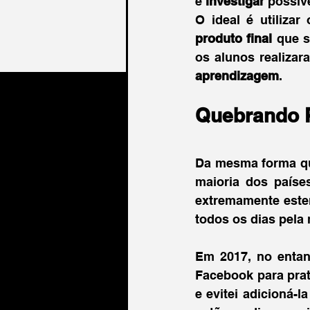
e 
investigar
 possív
O ideal é utiliza
produto final 
que s
os alunos realiza
aprendizagem
. 
Quebrando P
Da mesma forma que
maioria dos paíse
extremamente ester
todos os dias pela 
Em 2017, no entan
Facebook para prati
e evitei adicioná-