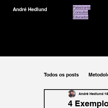
Palestrante
André Hedlund
Consultor
Educador
Todos os posts
Metodol
Inspiração
Leitura
André Hedlund
18
4 Exemplo