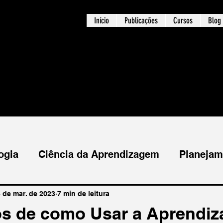
Início
Publicações
Cursos
Blog
ogia
Ciência da Aprendizagem
Planejam
Comportamento
Linguística
Inclusão
 de mar. de 2023
7 min de leitura
s de como Usar a Aprendi