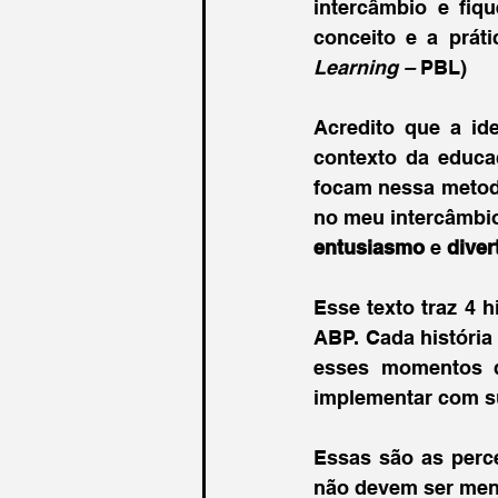
intercâmbio e fiq
conceito e a práti
Learning –
 PBL)
Acredito que a id
contexto da educaç
focam nessa metodo
no meu intercâmbio
entusiasmo 
e 
diver
Esse texto traz 4 
ABP. Cada história
esses momentos q
implementar com s
Essas são as perce
não devem ser men