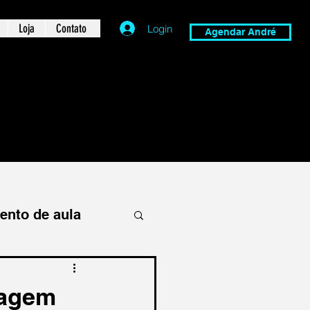
Loja
Contato
Login
Agendar André
ento de aula
zagem