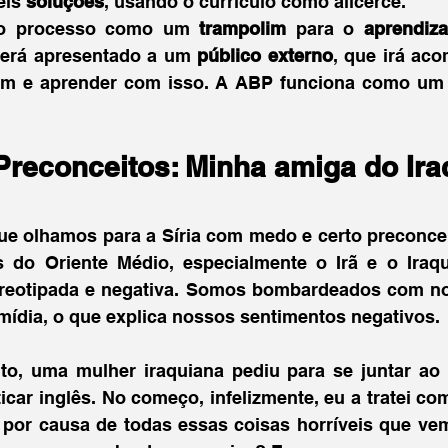
eis 
soluções
, usando o currículo como alicerce. 
r o processo como um 
trampolim 
para o 
aprendiz
erá apresentado a um 
público externo
, que irá ac
ram e aprender com isso. A ABP funciona como um
reconceitos: Minha amiga do Ira
 olhamos para a Síria com medo e certo preconceit
s do Oriente Médio, especialmente o Irã e o Iraqu
eotipada e negativa. Somos bombardeados com notíc
mídia, o que explica nossos sentimentos negativos. 
to, uma mulher iraquiana pediu para se juntar ao
car inglês. No começo, infelizmente, eu a tratei co
la por causa de todas essas coisas horríveis que ve