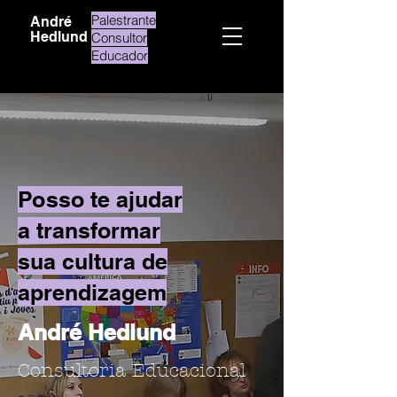
Palestrante
André
Hedlund
Consultor
Educador
Posso te ajudar
a transformar
sua cultura de
aprendizagem
André Hedlund
Consultoria Educacional