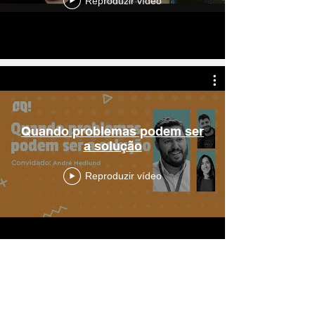
Reproduzir vídeo
Quando problemas podem ser
a solução
Reproduzir vídeo
Agendar André Hedlund