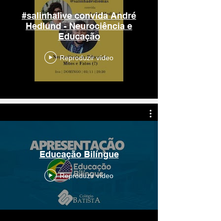
#salinhalive convida André
Hedlund - Neurociência e
Educação
Reproduzir vídeo
Educação Bilíngue
Reproduzir vídeo