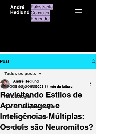
Palestrante
André
Hedlund
Consultor
Educador
Post
Todos os posts
André Hedlund
Todos os posts
13 de jun. de 2023
11 min de leitura
Revisitando Estilos de
Metodologia
Aprendizagem e
Ciência da Aprendizagem
Inteligências Múltiplas:
Planejamento de aula
Os dois são Neuromitos?
Inspiração