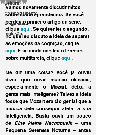
Avaliado com NaN de 5 estrelas.
Leitura
Vamos novamente discutir mitos 
Comportamento
sobre como aprendemos. Se você 
perdeu o primeiro artigo da série, 
Linguística
clique 
aqui
. Se quiser ler o segundo, 
Inclusão
no qual eu discuto a ideia de separar 
as emoções da cognição, clique 
aqui
. E se ainda não leu o terceiro 
sobre multitarefa, clique 
aqui
.
Me diz uma coisa? Você já ouviu 
dizer que ouvir música clássica, 
especialmente o 
Mozart
, deixa a 
gente mais inteligente? Talvez a ideia 
fosse que Mozart era tão genial que a 
música dele consegue afetar a sua 
inteligência. Basta ouvir um pouco 
de 
Eine kleine Nachtmusik
 – uma 
Pequena Serenata Noturna – antes 