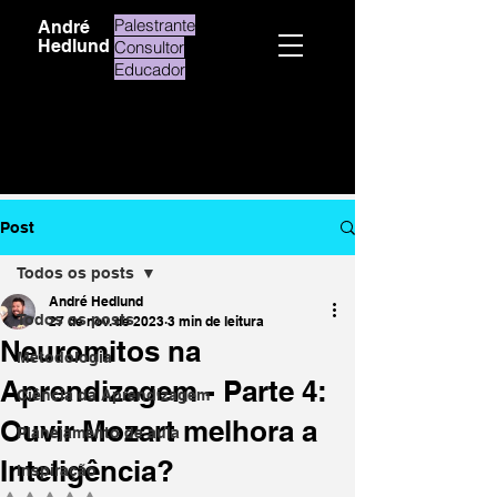
Palestrante
André
Hedlund
Consultor
Educador
Post
Todos os posts
André Hedlund
Todos os posts
27 de nov. de 2023
3 min de leitura
Neuromitos na
Metodologia
Aprendizagem - Parte 4:
Ciência da Aprendizagem
Ouvir Mozart melhora a
Planejamento de aula
Inteligência?
Inspiração