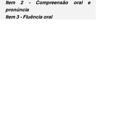
Item 2 - Compreensão oral e 
pronúncia
Item 3 - Fluência oral
Já que estou indo à Grécia, quero 
conseguir ler algumas placas e 
menus e quero poder me comunicar 
com atendentes de lojas, 
restaurantes e hotéis. O bom de ter 
escolhido o grego é que, fora 
aquelas letras gregas na matemática 
e na física e algumas palavras do 
português com raiz grega, não sei 
nada do idioma e ele é bem diferente 
da minha língua nativa e do inglês.
Hoje começa a semana 1 e vou 
apenas tentar organizar tudo e 
começar a me mexer mais e comer 