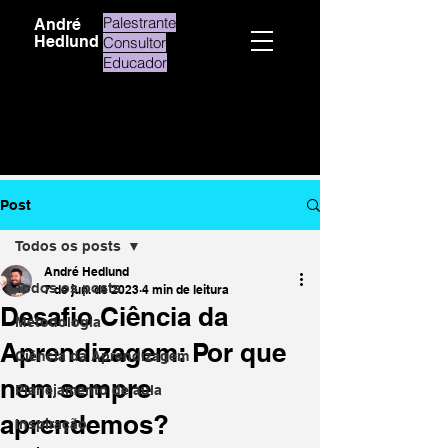
Palestrante
André
Hedlund
Consultor
Educador
Post
Todos os posts
André Hedlund
Todos os posts
7 de jun. de 2023
4 min de leitura
Desafio Ciência da
Metodologia
Aprendizagem: Por que
Ciência da Aprendizagem
nem sempre
Planejamento de aula
aprendemos?
Inspiração