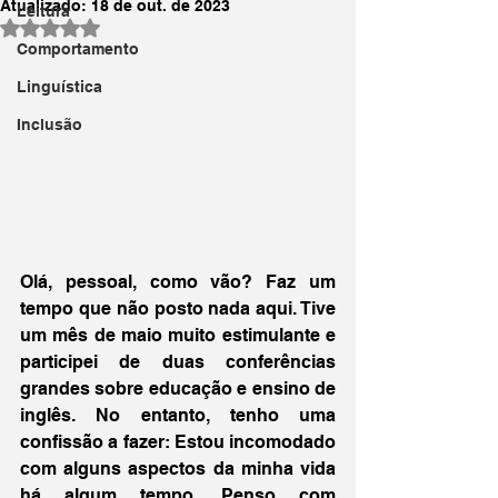
Atualizado:
18 de out. de 2023
Leitura
Avaliado com NaN de 5 estrelas.
Comportamento
Linguística
Inclusão
Olá, pessoal, como vão? Faz um 
tempo que não posto nada aqui. Tive 
um mês de maio muito estimulante e 
participei de duas conferências 
grandes sobre educação e ensino de 
inglês. No entanto, tenho uma 
confissão a fazer: Estou incomodado 
com alguns aspectos da minha vida 
há algum tempo. Penso com 